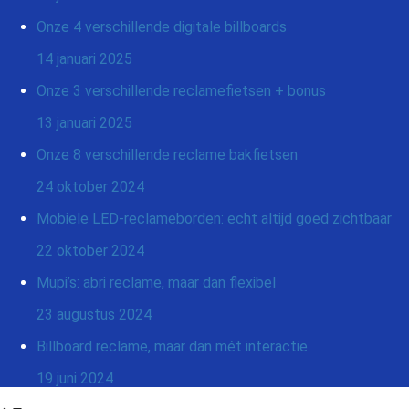
Onze 4 verschillende digitale billboards
14 januari 2025
Onze 3 verschillende reclamefietsen + bonus
13 januari 2025
Onze 8 verschillende reclame bakfietsen
24 oktober 2024
Mobiele LED-reclameborden: echt altijd goed zichtbaar
22 oktober 2024
Mupi’s: abri reclame, maar dan flexibel
23 augustus 2024
Billboard reclame, maar dan mét interactie
19 juni 2024