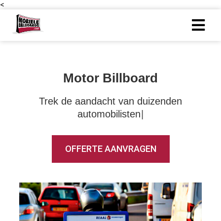
<
Motor Billboard
T
r
e
k
d
e
a
a
n
d
a
c
h
t
v
a
n
d
u
i
z
e
n
d
e
n
a
u
t
o
m
o
b
i
l
i
s
t
e
n
OFFERTE AANVRAGEN