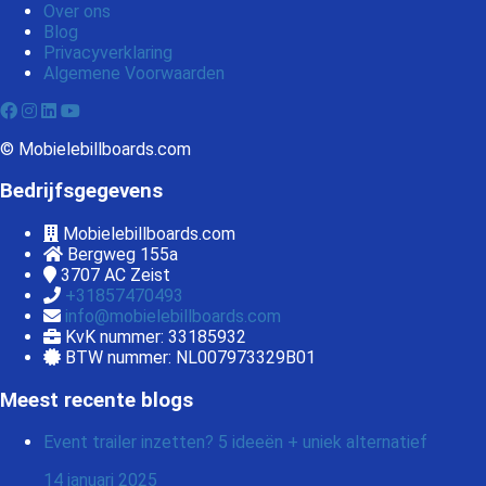
Over ons
Blog
Privacyverklaring
Algemene Voorwaarden
© Mobielebillboards.com
Bedrijfsgegevens
Mobielebillboards.com
Bergweg 155a
3707 AC
Zeist
+31857470493
info@mobielebillboards.com
KvK nummer: 33185932
BTW nummer: NL007973329B01
Meest recente blogs
Event trailer inzetten? 5 ideeën + uniek alternatief
14 januari 2025