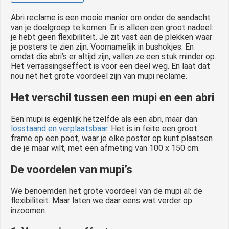
 op de
Abri reclame is een mooie manier om onder de aandacht
e. Hierdoor
van je doelgroep te komen. Er is alleen een groot nadeel:
 website-
je hebt geen flexibiliteit. Je zit vast aan de plekken waar
ren
je posters te zien zijn. Voornamelijk in bushokjes. En
omdat die abri’s er altijd zijn, vallen ze een stuk minder op.
nte
Het verrassingseffect is voor een deel weg. En laat dat
enties
nou net het grote voordeel zijn van mupi reclame.
gebaseerd
 gedrag van
Het verschil tussen een mupi en een abri
ezoeker.
Een mupi is eigenlijk hetzelfde als een abri, maar dan
losstaand en verplaatsbaar
. Het is in feite een groot
frame op een poot, waar je elke poster op kunt plaatsen
uren
die je maar wilt, met een afmeting van 100 x 150 cm.
De voordelen van mupi’s
We benoemden het grote voordeel van de mupi al: de
flexibiliteit. Maar laten we daar eens wat verder op
inzoomen.