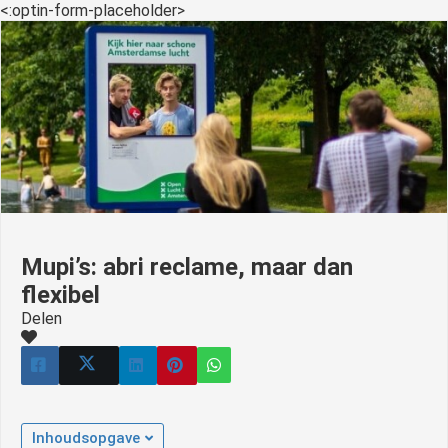
s kan de
<:optin-form-placeholder>
e niet
oneren.
ieken
ische
s worden
kt om
em
tie te
elen over
Mupi’s: abri reclame, maar dan
drag van
flexibel
zoeker op
Delen
site.
ing
ingcookies
 gebruikt
Inhoudsopgave
oekers te