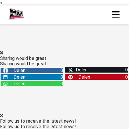
<
ngen
 policy
Sharing would be great!
Sharing would be great!
oneel
Delen
0
Delen
0
onele
Delen
0
Delen
0
s zijn
Delen
0
kelijk om
bsite te
ken. Ze
 gebruikt
asisfuncties
Follow us to receive the latest news!
der deze
Follow us to receive the latest news!