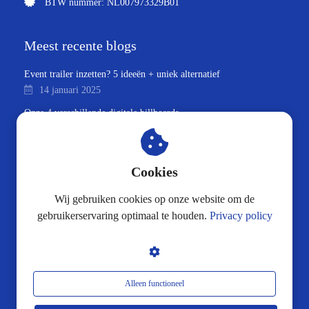
BTW nummer: NL007973329B01
Meest recente blogs
Event trailer inzetten? 5 ideeën + uniek alternatief
14 januari 2025
Onze 4 verschillende digitale billboards
14 januari 2025
Onze 3 verschillende reclamefietsen + bonus
13 januari 2025
Cookies
Onze 8 verschillende reclame bakfietsen
Wij gebruiken cookies op onze website om de
24 oktober 2024
gebruikerservaring optimaal te houden.
Privacy policy
Mobiele LED-reclameborden: echt altijd goed zichtbaar
22 oktober 2024
Mupi’s: abri reclame, maar dan flexibel
23 augustus 2024
Alleen functioneel
Billboard reclame, maar dan mét interactie