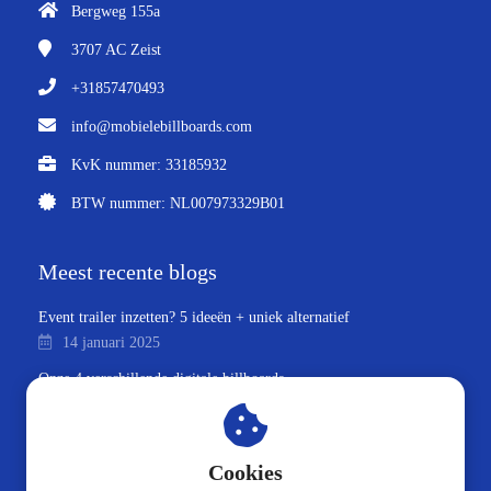
Bergweg 155a
3707 AC
Zeist
+31857470493
info@mobielebillboards.com
KvK nummer: 33185932
BTW nummer: NL007973329B01
Meest recente blogs
Event trailer inzetten? 5 ideeën + uniek alternatief
14 januari 2025
Onze 4 verschillende digitale billboards
14 januari 2025
Onze 3 verschillende reclamefietsen + bonus
13 januari 2025
Cookies