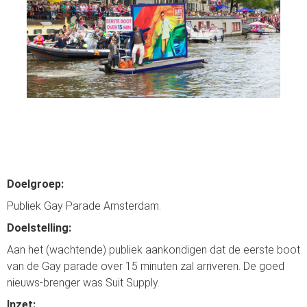
s kan de
e niet
oneren.
ieken
ische
s worden
kt om
em
tie te
elen over
Doelgroep:
drag van
zoeker op
Publiek Gay Parade Amsterdam.
site.
Doelstelling:
ing
Aan het (wachtende) publiek aankondigen dat de eerste boot
van de Gay parade over 15 minuten zal arriveren. De goed
ingcookies
nieuws-brenger was Suit Supply.
 gebruikt
oekers te
Inzet: