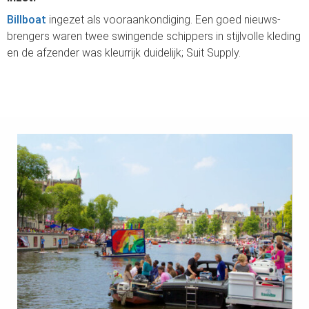
 op de
Billboat
ingezet als vooraankondiging. Een goed nieuws-
e. Hierdoor
brengers waren twee swingende schippers in stijlvolle kleding
 website-
en de afzender was kleurrijk duidelijk; Suit Supply.
ren
nte
enties
gebaseerd
 gedrag van
ezoeker.
uren