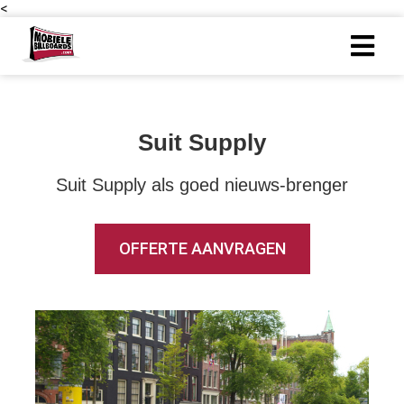
<
ngen
 policy
Suit Supply
Suit Supply als goed nieuws-brenger
oneel
onele
OFFERTE AANVRAGEN
s zijn
kelijk om
bsite te
ken. Ze
 gebruikt
asisfuncties
der deze